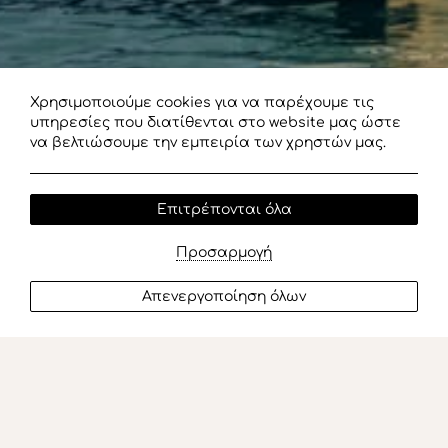
Χρησιμοποιούμε cookies για να παρέχουμε τις
υπηρεσίες που διατίθενται στο website μας ώστε
να βελτιώσουμε την εμπειρία των χρηστών μας.
Επιτρέπονται όλα
Προσαρμογή
Απενεργοποίηση όλων
All day cruises & Luxury Speed Boats
Ε
π
ι
β
ι
β
α
σ
τ
ε
ί
τ
ε
σ
τ
η
ν
ε
π
ό
μ
ε
ν
η
δ
υ
ν
α
τ
ή
π
ε
ρ
ι
π
έ
τ
ε
ι
α