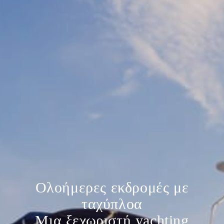
Ολοήμερες εκδρομές με
ταχύπλοα
Μια ξεχωριστή yachting